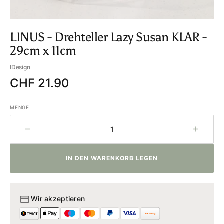
LINUS - Drehteller Lazy Susan KLAR -
29cm x 11cm
IDesign
Regulärer
CHF 21.90
Preis
MENGE
Menge
Menge
für
für
LINUS
LINUS
IN DEN WARENKORB LEGEN
-
-
Drehteller
Drehtel
Lazy
Lazy
Susan
Susan
Wir akzeptieren
KLAR
KLAR
-
-