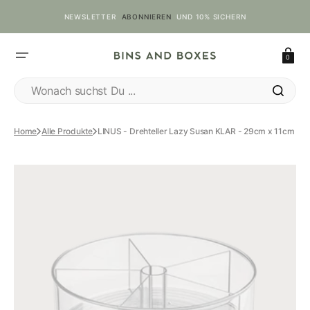
ZUM
INHALT
NEWSLETTER
ABONNIEREN
UND 10% SICHERN
SPRINGEN
Einkaufswa
0
Wonach suchst Du ...
Home
Alle Produkte
LINUS - Drehteller Lazy Susan KLAR - 29cm x 11cm